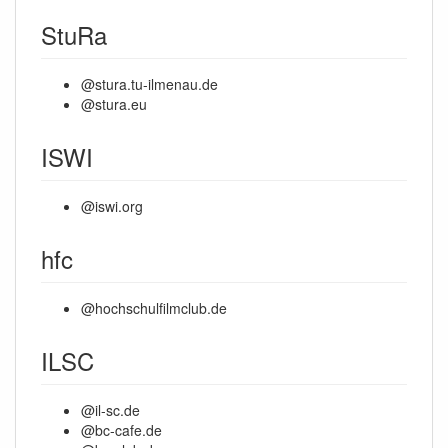
StuRa
@stura.tu-ilmenau.de
@stura.eu
ISWI
@iswi.org
hfc
@hochschulfilmclub.de
ILSC
@il-sc.de
@bc-cafe.de