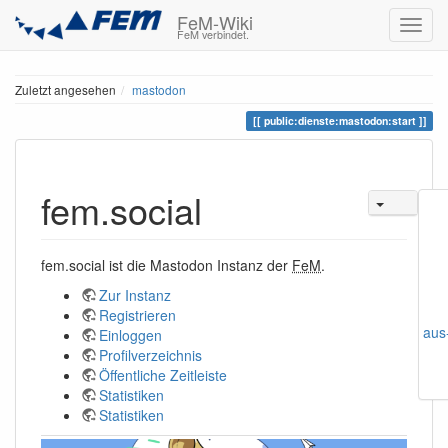
FeM-Wiki
FeM verbindet.
Zuletzt angesehen
mastodon
public:dienste:mastodon:start
fem.social
fem.social ist die Mastodon Instanz der
FeM
.
Zur Instanz
Registrieren
aus
Einloggen
Profilverzeichnis
Öffentliche Zeitleiste
Statistiken
Statistiken