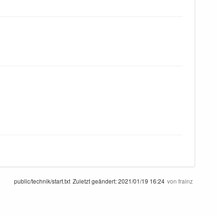
public/technik/start.txt
Zuletzt geändert:
2021/01/19 16:24
von
frainz