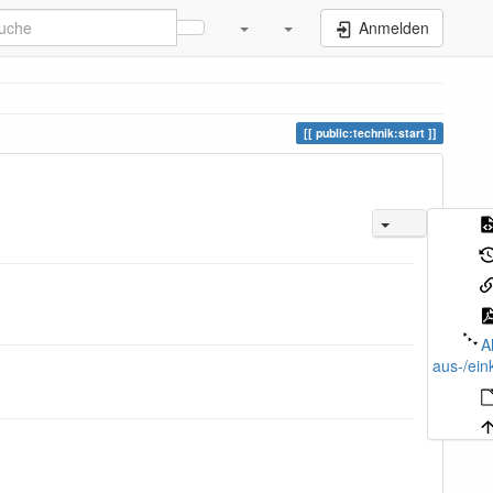
Anmelden
public:technik:start
A
aus-/ein