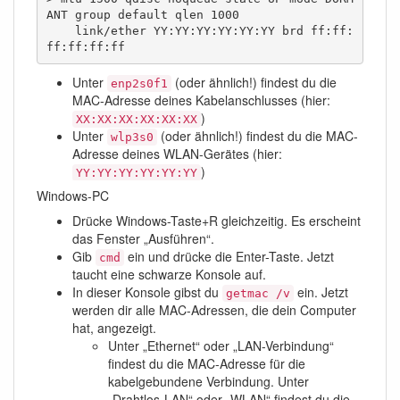
ANT group default qlen 1000

    link/ether YY:YY:YY:YY:YY:YY brd ff:ff:
ff:ff:ff:ff
Unter
(oder ähnlich!) findest du die
enp2s0f1
MAC-Adresse deines Kabelanschlusses (hier:
)
XX:XX:XX:XX:XX:XX
Unter
(oder ähnlich!) findest du die MAC-
wlp3s0
Adresse deines WLAN-Gerätes (hier:
)
YY:YY:YY:YY:YY:YY
Windows-PC
Drücke Windows-Taste+R gleichzeitig. Es erscheint
das Fenster „Ausführen“.
Gib
ein und drücke die Enter-Taste. Jetzt
cmd
taucht eine schwarze Konsole auf.
In dieser Konsole gibst du
ein. Jetzt
getmac /v
werden dir alle MAC-Adressen, die dein Computer
hat, angezeigt.
Unter „Ethernet“ oder „LAN-Verbindung“
findest du die MAC-Adresse für die
kabelgebundene Verbindung. Unter
„Drahtlos-LAN“ oder „WLAN“ findest du die