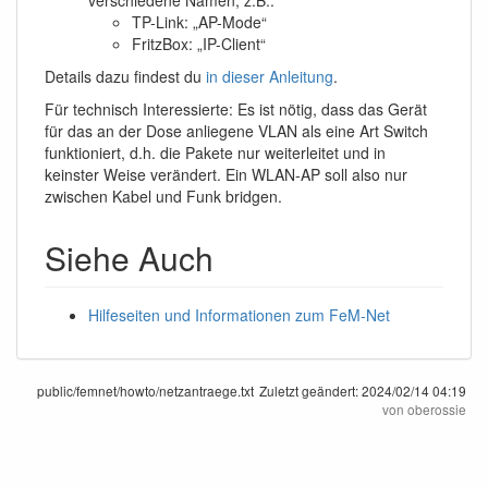
verschiedene Namen, z.B.:
TP-Link: „AP-Mode“
FritzBox: „IP-Client“
Details dazu findest du
in dieser Anleitung
.
Für technisch Interessierte: Es ist nötig, dass das Gerät
für das an der Dose anliegene VLAN als eine Art Switch
funktioniert, d.h. die Pakete nur weiterleitet und in
keinster Weise verändert. Ein WLAN-AP soll also nur
zwischen Kabel und Funk bridgen.
Siehe Auch
Hilfeseiten und Informationen zum FeM-Net
public/femnet/howto/netzantraege.txt
Zuletzt geändert:
2024/02/14 04:19
von
oberossie