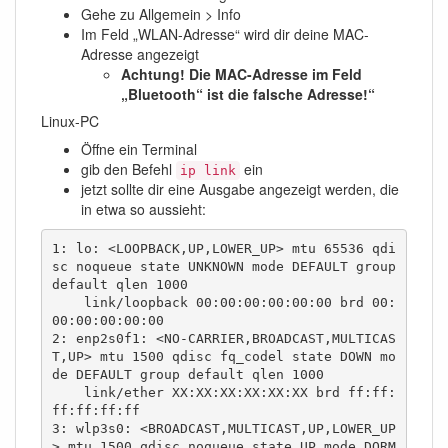
Gehe zu Allgemein > Info
Im Feld „WLAN-Adresse“ wird dir deine MAC-
Adresse angezeigt
Achtung! Die MAC-Adresse im Feld
„Bluetooth“ ist die falsche Adresse!“
Linux-PC
Öffne ein Terminal
gib den Befehl
ein
ip link
jetzt sollte dir eine Ausgabe angezeigt werden, die
in etwa so aussieht:
1: lo: <LOOPBACK,UP,LOWER_UP> mtu 65536 qdi
sc noqueue state UNKNOWN mode DEFAULT group 
default qlen 1000

    link/loopback 00:00:00:00:00:00 brd 00:
00:00:00:00:00

2: enp2s0f1: <NO-CARRIER,BROADCAST,MULTICAS
T,UP> mtu 1500 qdisc fq_codel state DOWN mo
de DEFAULT group default qlen 1000

    link/ether XX:XX:XX:XX:XX:XX brd ff:ff:
ff:ff:ff:ff

3: wlp3s0: <BROADCAST,MULTICAST,UP,LOWER_UP
> mtu 1500 qdisc noqueue state UP mode DORM